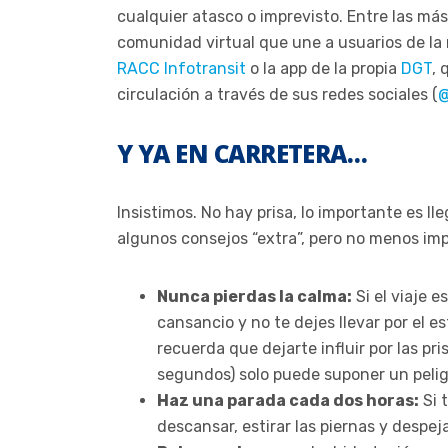
cualquier atasco o imprevisto. Entre las má
comunidad virtual que une a usuarios de la 
RACC Infotransit
o la app de la propia
DGT
, 
circulación a través de sus redes sociales (
@
Y YA EN CARRETERA…
Insistimos. No hay prisa, lo importante es 
algunos consejos “extra”, pero no menos im
Nunca pierdas la calma:
Si el viaje 
cansancio y no te dejes llevar por el
recuerda que dejarte influir por las p
segundos) solo puede suponer un peligr
Haz una parada cada dos horas:
Si 
descansar, estirar las piernas y despe