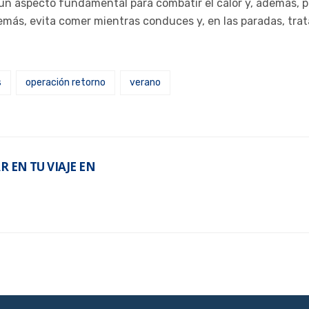
 un aspecto fundamental para combatir el calor y, además,
demás, evita comer mientras conduces y, en las paradas, trat
s
operación retorno
verano
 EN TU VIAJE EN