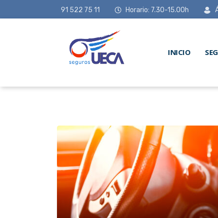
91 522 75 11
Horario: 7.30-15.00h
INICIO
SE