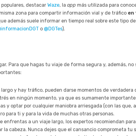
s populares, destacar
Waze
, la
app
más utilizada para conoc
misma zona para compartir información vial y de tráfico
en 
que además suele informar en tiempo real sobre este tipo de
informacionDGT
o
@DGTes
).
llegar. Para que hagas tu viaje de forma segura y, además, 
portantes:
es largo y hay tráfico, pueden darse momentos de verdadera 
 estrés en ningún momento, ya que es sumamente importante 
risas y optar por cualquier maniobra arriesgada (con las qu
o para ti y para la vida de muchas otras personas.
te enfrentas a un viaje largo, los expertos recomiendan para
jar la cabeza. Nunca dejes que el cansancio comprometa tu s