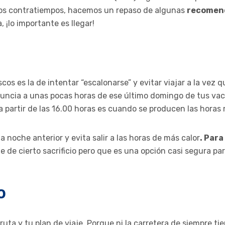
idos contratiempos, hacemos un repaso de algunas
recomend
, ¡lo importante es llegar!
os es la de intentar “escalonarse” y evitar viajar a la vez 
enuncia a unas pocas horas de ese último domingo de tus vaca
 a partir de las 16.00 horas es cuando se producen las horas
noche anterior y evita salir a las horas de más calor
. Para
 de cierto sacrificio pero que es una opción casi segura para
O
ruta y tu plan de viaje. Porque ni la carretera de siempre tie