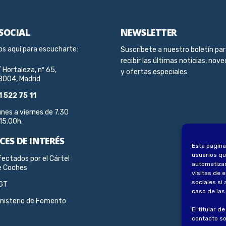
 SOCIAL
NEWSLETTER
s aquí para escucharte:
Suscríbete a nuestro boletín pa
recibir las últimas noticias, nov
 Hortaleza, nº 65,
y ofertas especiales
8004, Madrid
1 522 75 11
nes a viernes de 7.30
15.00h.
CES DE INTERÉS
Esta página
usuarios qu
ectados por el Cártel
automatizad
e Coches
visitas de 
sociales si 
GT
caso de las
inisterio de Fomento
El titular d
contacto so