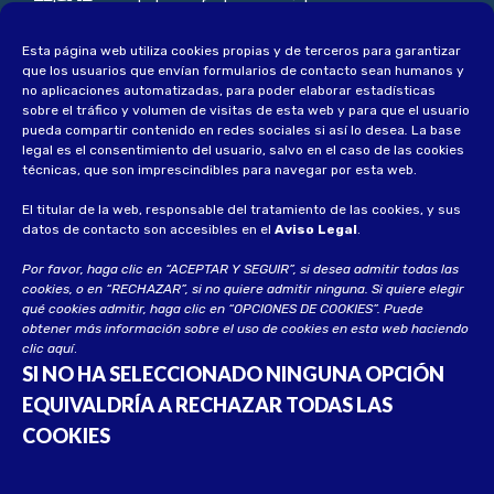
noticias, novedades y ofertas especiales
Esta página web utiliza cookies propias y de terceros para garantizar
Aviso Legal
que los usuarios que envían formularios de contacto sean humanos y
Política de privacidad
no aplicaciones automatizadas, para poder elaborar estadísticas
sobre el tráfico y volumen de visitas de esta web y para que el usuario
Política de privacidad socios
pueda compartir contenido en redes sociales si así lo desea
.
La base
legal es el consentimiento del usuario, salvo en el caso de las cookies
Política de cookies
técnicas, que son imprescindibles para navegar por esta web.
El titular de la web, responsable del tratamiento de las cookies, y sus
datos de contacto son accesibles en el
Aviso Legal
.
Por favor, haga clic en “ACEPTAR Y SEGUIR”, si desea admitir todas las
cookies, o en “RECHAZAR”, si no quiere admitir ninguna. Si quiere elegir
qué cookies admitir, haga clic en “OPCIONES DE COOKIES”. Puede
obtener más información sobre el uso de cookies en esta web haciendo
clic
aquí
.
SI NO HA SELECCIONADO NINGUNA OPCIÓN
EQUIVALDRÍA A RECHAZAR TODAS LAS
COOKIES
© 2023 UECA. Todos los derechos reservados
Desarrollado por
Soluciona CG