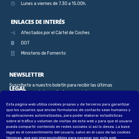
Lunes a viernes de 7.30 a 15.00h.
ENLACES DE INTERÉS
Afectados por el Cártel de Coches
DGT
Ministerio de Fomento
NEWSLETTER
Suscríbete a nuestro boletín para recibir las últimas
LEGAL
noticias, novedades y ofertas especiales
Esta página web utiliza cookies propias y de terceros para garantizar
Aviso Legal
que los usuarios que envían formularios de contacto sean humanos y
Política de privacidad
no aplicaciones automatizadas, para poder elaborar estadísticas
sobre el tráfico y volumen de visitas de esta web y para que el usuario
Política de privacidad socios
pueda compartir contenido en redes sociales si así lo desea
.
La base
legal es el consentimiento del usuario, salvo en el caso de las cookies
Política de cookies
técnicas, que son imprescindibles para navegar por esta web.