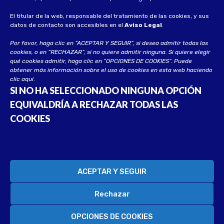
El titular de la web, responsable del tratamiento de las cookies, y sus
datos de contacto son accesibles en el
Aviso Legal
.
Por favor, haga clic en “ACEPTAR Y SEGUIR”, si desea admitir todas las
cookies, o en “RECHAZAR”, si no quiere admitir ninguna. Si quiere elegir
qué cookies admitir, haga clic en “OPCIONES DE COOKIES”. Puede
obtener más información sobre el uso de cookies en esta web haciendo
clic
aquí
.
SI NO HA SELECCIONADO NINGUNA OPCIÓN
EQUIVALDRÍA A RECHAZAR TODAS LAS
COOKIES
© 2023 UECA. Todos los derechos reservados
Desarrollado por
Soluciona CG
ACEPTAR Y SEGUIR
Rechazar
OPCIONES DE COOKIES