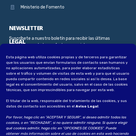
Ministerio de Fomento
NEWSLETTER
Suscríbete a nuestro boletín para recibir las últimas
LEGAL
noticias, novedades y ofertas especiales
Esta página web utiliza cookies propias y de terceros para garantizar
Aviso Legal
que los usuarios que envían formularios de contacto sean humanos y
Política de privacidad
no aplicaciones automatizadas, para poder elaborar estadísticas
sobre el tráfico y volumen de visitas de esta web y para que el usuario
Política de privacidad socios
pueda compartir contenido en redes sociales si así lo desea
.
La base
legal es el consentimiento del usuario, salvo en el caso de las cookies
Política de cookies
técnicas, que son imprescindibles para navegar por esta web.
El titular de la web, responsable del tratamiento de las cookies, y sus
datos de contacto son accesibles en el
Aviso Legal
.
Por favor, haga clic en “ACEPTAR Y SEGUIR”, si desea admitir todas las
cookies, o en “RECHAZAR”, si no quiere admitir ninguna. Si quiere elegir
qué cookies admitir, haga clic en “OPCIONES DE COOKIES”. Puede
obtener más información sobre el uso de cookies en esta web haciendo