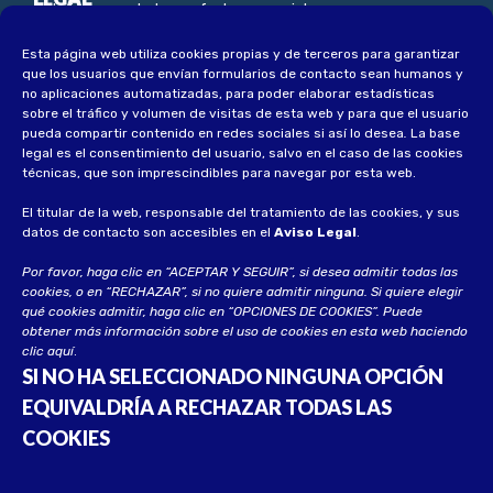
noticias, novedades y ofertas especiales
Esta página web utiliza cookies propias y de terceros para garantizar
Aviso Legal
que los usuarios que envían formularios de contacto sean humanos y
Política de privacidad
no aplicaciones automatizadas, para poder elaborar estadísticas
sobre el tráfico y volumen de visitas de esta web y para que el usuario
Política de privacidad socios
pueda compartir contenido en redes sociales si así lo desea
.
La base
legal es el consentimiento del usuario, salvo en el caso de las cookies
Política de cookies
técnicas, que son imprescindibles para navegar por esta web.
El titular de la web, responsable del tratamiento de las cookies, y sus
datos de contacto son accesibles en el
Aviso Legal
.
Por favor, haga clic en “ACEPTAR Y SEGUIR”, si desea admitir todas las
cookies, o en “RECHAZAR”, si no quiere admitir ninguna. Si quiere elegir
qué cookies admitir, haga clic en “OPCIONES DE COOKIES”. Puede
obtener más información sobre el uso de cookies en esta web haciendo
clic
aquí
.
SI NO HA SELECCIONADO NINGUNA OPCIÓN
EQUIVALDRÍA A RECHAZAR TODAS LAS
COOKIES
© 2023 UECA. Todos los derechos reservados
Desarrollado por
Soluciona CG