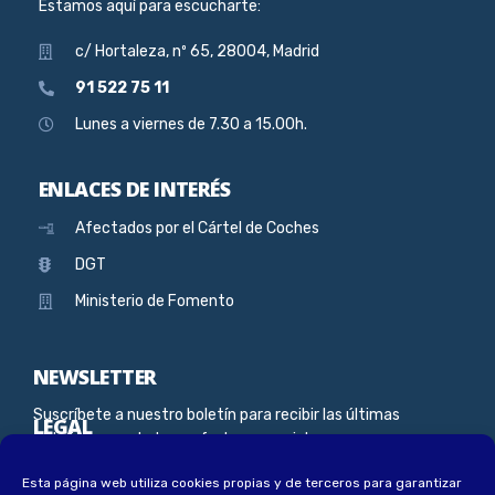
Estamos aquí para escucharte:
c/ Hortaleza, nº 65, 28004, Madrid
91 522 75 11
Lunes a viernes de 7.30 a 15.00h.
ENLACES DE INTERÉS
Afectados por el Cártel de Coches
DGT
Ministerio de Fomento
NEWSLETTER
Suscríbete a nuestro boletín para recibir las últimas
LEGAL
noticias, novedades y ofertas especiales
Esta página web utiliza cookies propias y de terceros para garantizar
Aviso Legal