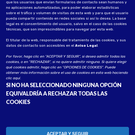
que los usuarios que envían formularios de contacto sean humanos y
Política de privacidad
no aplicaciones automatizadas, para poder elaborar estadísticas
sobre el tráfico y volumen de visitas de esta web y para que el usuario
Política de privacidad socios
pueda compartir contenido en redes sociales si así lo desea
.
La base
legal es el consentimiento del usuario, salvo en el caso de las cookies
Política de cookies
técnicas, que son imprescindibles para navegar por esta web.
El titular de la web, responsable del tratamiento de las cookies, y sus
datos de contacto son accesibles en el
Aviso Legal
.
Por favor, haga clic en “ACEPTAR Y SEGUIR”, si desea admitir todas las
cookies, o en “RECHAZAR”, si no quiere admitir ninguna. Si quiere elegir
qué cookies admitir, haga clic en “OPCIONES DE COOKIES”. Puede
obtener más información sobre el uso de cookies en esta web haciendo
clic
aquí
.
SI NO HA SELECCIONADO NINGUNA OPCIÓN
EQUIVALDRÍA A RECHAZAR TODAS LAS
COOKIES
© 2023 UECA. Todos los derechos reservados
Desarrollado por
Soluciona CG
ACEPTAR Y SEGUIR