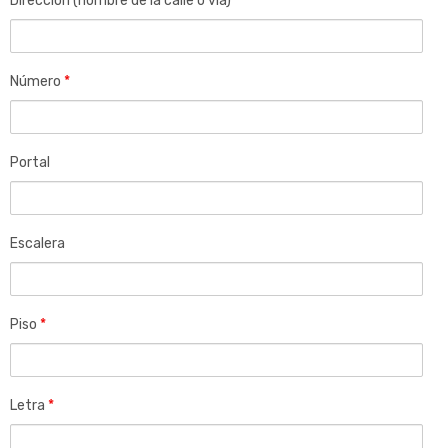
Dirección (nombre de la calle o vía)
*
Número
*
Portal
Escalera
Piso
*
Letra
*