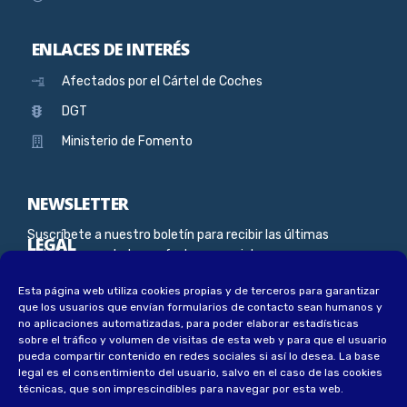
ENLACES DE INTERÉS
Afectados por el Cártel de Coches
DGT
Ministerio de Fomento
NEWSLETTER
Suscríbete a nuestro boletín para recibir las últimas
LEGAL
noticias, novedades y ofertas especiales
Esta página web utiliza cookies propias y de terceros para garantizar
Aviso Legal
que los usuarios que envían formularios de contacto sean humanos y
Política de privacidad
no aplicaciones automatizadas, para poder elaborar estadísticas
sobre el tráfico y volumen de visitas de esta web y para que el usuario
Política de privacidad socios
pueda compartir contenido en redes sociales si así lo desea
.
La base
legal es el consentimiento del usuario, salvo en el caso de las cookies
Política de cookies
técnicas, que son imprescindibles para navegar por esta web.