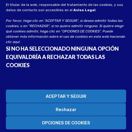
El titular de la web, responsable del tratamiento de las cookies, y sus
datos de contacto son accesibles en el
Aviso Legal
.
Por favor, haga clic en “ACEPTAR Y SEGUIR”, si desea admitir todas las
cookies, o en “RECHAZAR”, si no quiere admitir ninguna. Si quiere elegir
qué cookies admitir, haga clic en “OPCIONES DE COOKIES”. Puede
obtener más información sobre el uso de cookies en esta web haciendo
clic
aquí
.
SI NO HA SELECCIONADO NINGUNA OPCIÓN
EQUIVALDRÍA A RECHAZAR TODAS LAS
COOKIES
© 2023 UECA. Todos los derechos reservados
Desarrollado por
Soluciona CG
ACEPTAR Y SEGUIR
Rechazar
OPCIONES DE COOKIES