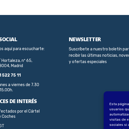
 SOCIAL
NEWSLETTER
s aquí para escucharte:
Suscríbete a nuestro boletín pa
recibir las últimas noticias, nov
 Hortaleza, nº 65,
y ofertas especiales
8004, Madrid
1 522 75 11
nes a viernes de 7.30
15.00h.
CES DE INTERÉS
Esta página
usuarios qu
ectados por el Cártel
automatizad
e Coches
visitas de 
sociales si 
GT