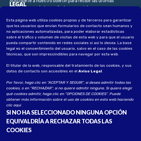
Suscríbete a nuestro boletín para recibir las últimas
LEGAL
noticias, novedades y ofertas especiales
Esta página web utiliza cookies propias y de terceros para garantizar
Aviso Legal
que los usuarios que envían formularios de contacto sean humanos y
Política de privacidad
no aplicaciones automatizadas, para poder elaborar estadísticas
sobre el tráfico y volumen de visitas de esta web y para que el usuario
Política de privacidad socios
pueda compartir contenido en redes sociales si así lo desea
.
La base
legal es el consentimiento del usuario, salvo en el caso de las cookies
Política de cookies
técnicas, que son imprescindibles para navegar por esta web.
El titular de la web, responsable del tratamiento de las cookies, y sus
datos de contacto son accesibles en el
Aviso Legal
.
Por favor, haga clic en “ACEPTAR Y SEGUIR”, si desea admitir todas las
cookies, o en “RECHAZAR”, si no quiere admitir ninguna. Si quiere elegir
qué cookies admitir, haga clic en “OPCIONES DE COOKIES”. Puede
obtener más información sobre el uso de cookies en esta web haciendo
clic
aquí
.
SI NO HA SELECCIONADO NINGUNA OPCIÓN
EQUIVALDRÍA A RECHAZAR TODAS LAS
COOKIES
© 2023 UECA. Todos los derechos reservados